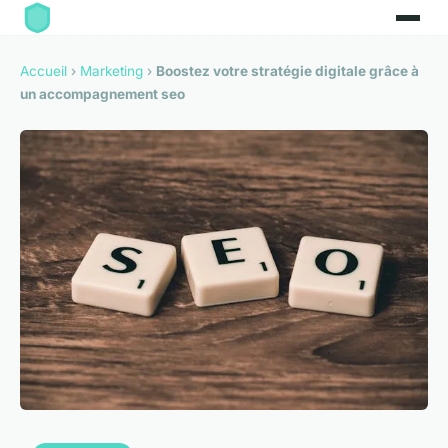
Accueil
›
Marketing
›
Boostez votre stratégie digitale grâce à
un accompagnement seo