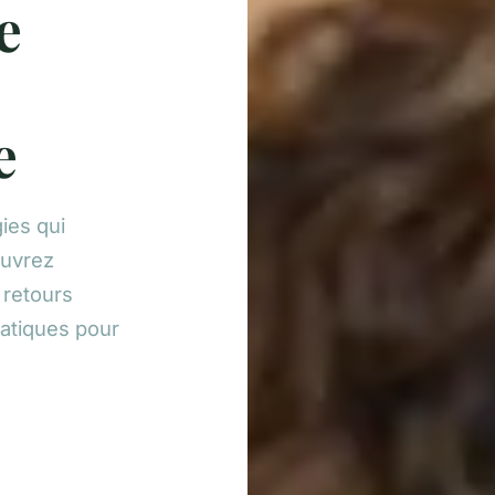
e
e
ies qui
ouvrez
 retours
atiques pour