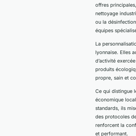
offres principale
nettoyage industr
ou la désinfectio
équipes spécialis
La personnalisatio
lyonnaise. Elles a
d’activité exercé
produits écologi
propre, sain et c
Ce qui distingue l
économique local e
standards, ils mis
des protocoles de
renforcent la con
et performant.