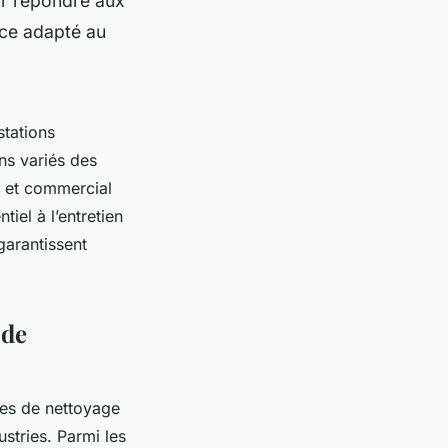
our répondre aux
vice adapté au
stations
ins variés des
in et commercial
tiel à l’entretien
garantissent
 de
ces de nettoyage
stries. Parmi les