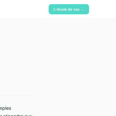
L'étude de cas →
imples