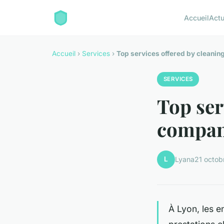
Accueil
Act
Accueil
›
Services
›
Top services offered by cleanin
SERVICES
Top ser
compani
L
Lyana
21 octob
À Lyon, les e