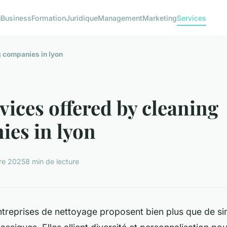
u
Business
Formation
Juridique
Management
Marketing
Services
g companies in lyon
vices offered by cleaning
es in lyon
re 2025
8 min de lecture
ntreprises de nettoyage proposent bien plus que de s