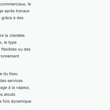
s commerciaux, le
ge après travaux
e grâce à des
e la clientèle
x, le type
 flexibles ou des
ironnement
e du tissu
 des services
yage à la vapeur,
es atouts
la fois dynamique