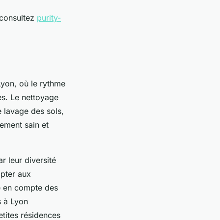
 consultez
purity-
Lyon, où le rythme
s. Le nettoyage
 lavage des sols,
nement sain et
 leur diversité
apter aux
se en compte des
s à Lyon
etites résidences