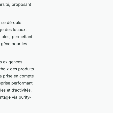
ersité, proposant
x se déroule
ge des locaux.
ibles, permettant
e gêne pour les
es exigences
choix des produits
 la prise en compte
eprise performant
s et d’activités.
ntage via purity-