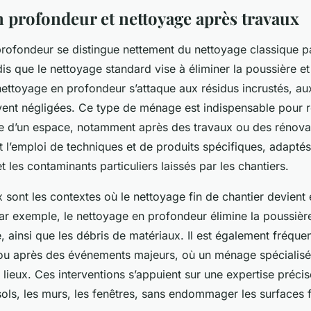
n profondeur et nettoyage après travaux
rofondeur se distingue nettement du nettoyage classique par
is que le nettoyage standard vise à éliminer la poussière et 
e nettoyage en profondeur s’attaque aux résidus incrustés, a
ent négligées. Ce type de ménage est indispensable pour r
e d’un espace, notamment après des travaux ou des rénovat
 l’emploi de techniques et de produits spécifiques, adapté
t les contaminants particuliers laissés par les chantiers.
sont les contextes où le nettoyage fin de chantier devient 
ar exemple, le nettoyage en profondeur élimine la poussière
, ainsi que les débris de matériaux. Il est également fréquen
 après des événements majeurs, où un ménage spécialisé g
lieux. Ces interventions s’appuient sur une expertise précis
sols, les murs, les fenêtres, sans endommager les surfaces f