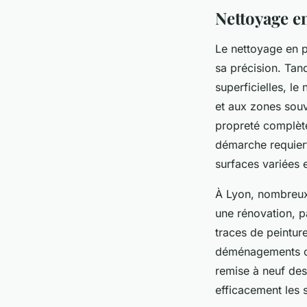
Nettoyage e
Le nettoyage en p
sa précision. Tand
superficielles, l
et aux zones souv
propreté complèt
démarche requiert
surfaces variées e
À Lyon, nombreux 
une rénovation, p
traces de peinture
déménagements ou
remise à neuf des 
efficacement les 