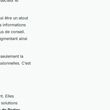
secteur et
si être un atout
es informations
us de conseil.
ugmentant ainsi
seulement la
sionnelles. C’est
. Elles
 solutions
 de Porter
,