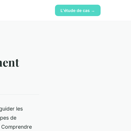
L'étude de cas →
ment
guider les
cipes de
s. Comprendre